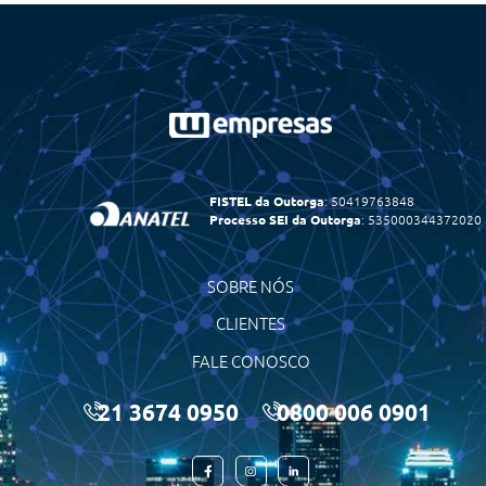
FISTEL da Outorga
: 50419763848
Processo SEI da Outorga
: 535000344372020
SOBRE NÓS
CLIENTES
FALE CONOSCO
21 3674 0950
0800 006 0901