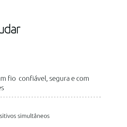
udar
em fio confiável, segura e com
es
sitivos simultâneos