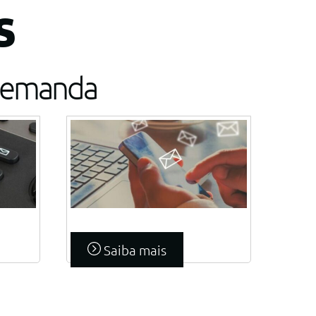
s
 demanda
Link
Saiba mais