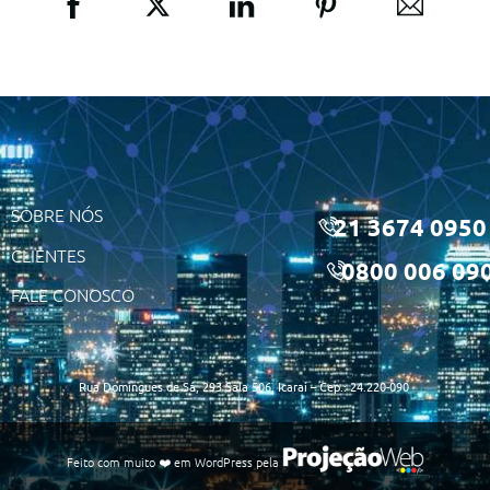
SOBRE NÓS
21 3674 0950
CLIENTES
0800 006 09
FALE CONOSCO
Rua Domingues de Sá, 293 Sala 506, Icaraí – Cep.: 24.220-090
Feito com muito ❤️ em
WordPress
pela