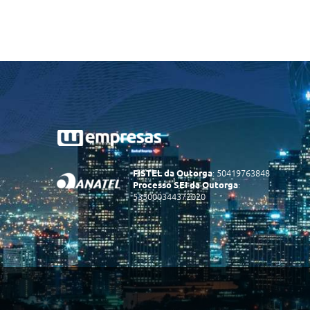
: 50419763848
FISTEL da Outorga
:
Processo SEI da Outorga
535000344372020