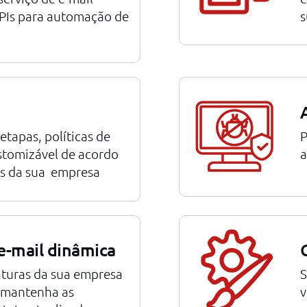
APIs para automação de
s
etapas, políticas de
P
stomizável de acordo
a
s da sua empresa
e-mail dinâmica
aturas da sua empresa
S
e mantenha as
v