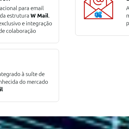
acional para email
A
da estrutura
W Mail
.
m
p
exclusivo e integração
 de colaboração
ntegrado à suíte de
onhecida do mercado
l