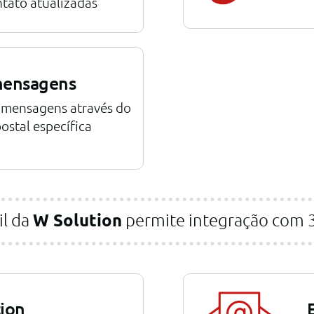
tato atualizadas
mensagens
mensagens através do
ostal específica
il da
W Solution
permite integração com 3 
tion