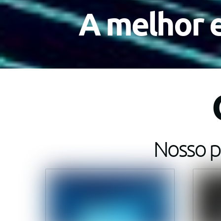
A melhor e
Nosso p
Link