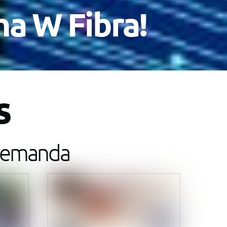
na W Fibra!
s
 demanda
Link