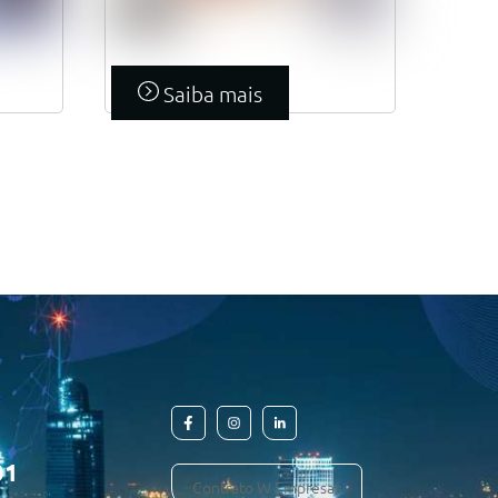
Saiba mais
01
Contrato W Empresas