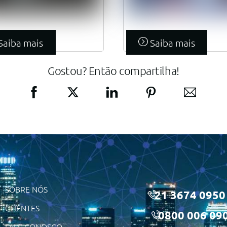
Saiba mais
Saiba mais
Gostou? Então compartilha!
SOBRE NÓS
21 3674 0950
CLIENTES
0800 006 09
FALE CONOSCO