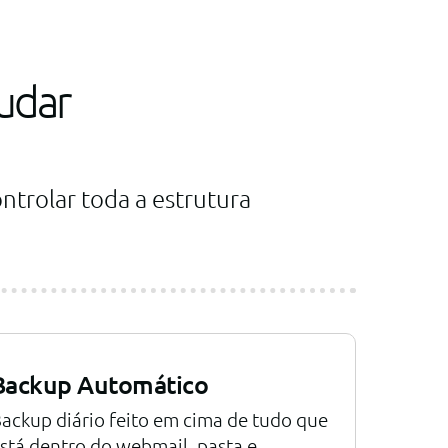
udar
ontrolar toda a estrutura
Backup Automático
ackup diário feito em cima de tudo que
stá dentro do webmail, pasta e