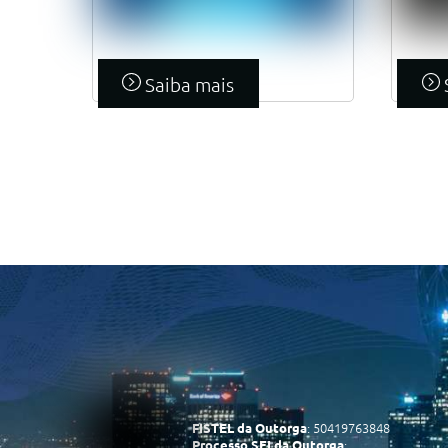
Saiba mais
: 50419763848
FISTEL da Outorga
:
Processo SEI da Outorga